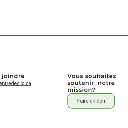
 joindre
Vous souhaitez
soutenir notre
entredeclic.ca
mission?
Faire un don