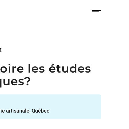
r
roire les études
iques?
rie artisanale, Québec