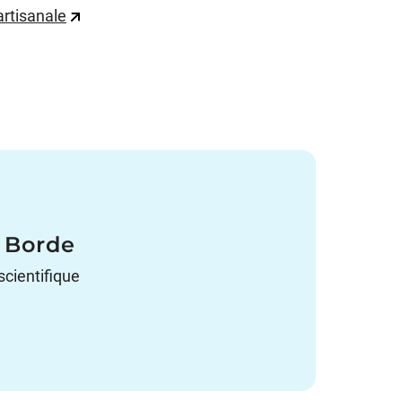
artisanale
e Borde
scientifique